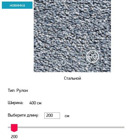
новинка
Стальной
Тип: Рулон
Ширина:
400
см
Выберите длину:
см
200