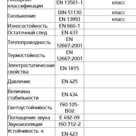
EN 13501-1
класс
классификация
DIN 51130
класс
Скольжение
EN 13893
класс
Износостойкость
EN 660-1
Остаточный след
EN 433
EN
Теплопроводность
12667:2001
EN
Термостойкость
12667:2001
Электростатические
EN 1815
свойства
Давление
EN 425
Величина
EN 434
стабильности
ISO 105-
Светоустойчивость
BO2
Поглащение звука
E 492-09
Звукоизоляция
ISO 712-2
Устойчивость к
EN 423