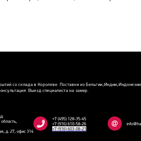
рытий со склада в Королеве. Поставки из Бельгии,Индии,Индонези
онсультация. Выезд специалиста на замер.
ад:
+7 (495) 128-35-45
 область,
+7 (916) 610-58-26
info@ha
+7 (916) 603-08-21
ая, д. 27, офис 314