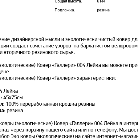
Общая высота:
6 мм
Подложка:
резина
ение дизайнерской мысли и экологически чистый ковер дл
кции создаст сочетание узоров на бархатистом велюровом
и вторичного резинового сырья.
(экологические) Ковер «Галлери» 004 Лейка вы можете при
цене.
(экологические) Ковер «Галлери» характеристики:
04 Лейка
:
: 45х75см
ал
: 100% переработанная крошка резины
ка
: резина
ковры (экологические) Ковер «Галлери» 004 Лейка в инте
каз через корзину нашего сайта или по телефону. Мы дост
бор Эко ковры (экологические) на сайте интернет-магазин