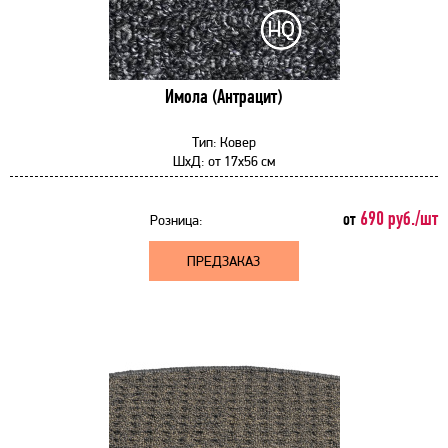
Имола (Антрацит)
Тип:
Ковер
ШхД:
от
17x56 см
690 руб./шт
от
Розница:
ПРЕДЗАКАЗ