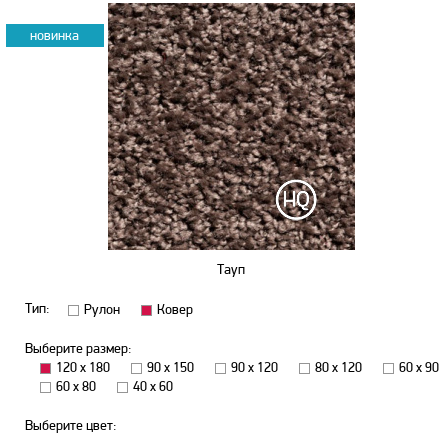
новинка
Тауп
Тип:
Рулон
Ковер
Выберите размер:
120 х 180
90 х 150
90 х 120
80 х 120
60 х 90
60 х 80
40 х 60
Выберите цвет: