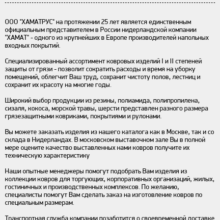
ООО "ХАМАТРУС" на протяжении 25 лет является единственным
официальным представителем в России нидерландской компании
"ХАМАТ" - одного из крупнейших в Европе производителей напольных
входных покрытий.
Специализированный ассортимент ковровых изделий I и II степеней
защиты от грязи - позволит сократить расходы и время на уборку
помещений, облегчит Ваш труд, сохранит чистоту полов, лестниц и
сохранит их красоту на многие годы.
Широкий выбор продукции из резины, полиамида, полипропилена,
сизаля, кокоса, морской травы, шерсти представлен разного размера
грязезащитными ковриками, покрытиями и рулонами.
Вы можете заказать изделия из нашего каталога как в Москве, так и со
склада в Нидерландах. В московском выставочном зале Вы в полной
мере оцените качество выставленных нами ковров получите их
техническую характеристику
Наши опытные менеджеры помогут подобрать Вам изделия из
коллекции ковров для торгующих, корпоративных организаций, жилых,
гостиничных и производственных комплексов. По желанию,
специалисты помогут Вам сделать заказ на изготовление ковров по
специальным размерам.
Транспортная служба компании позаботится о своевременной доставке