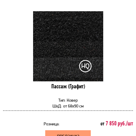
Пассаж (Графит)
Тип:
Ковер
ШхД:
от
68x90 см
7 850 руб./шт
от
Розница: