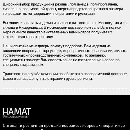
Широкий выбор продукции из резины, полиамида, полипропилена,
сизаля, кокоса, морской травы, шерсти представлен разного размера
грязезащитными ковриками, покрытиями и рулонами.
Вы можете заказать изделия из нашего каталога как в Москве, так и со
склада в Нидерландах. В московском выставочном зале Вы в полной
мере оцените качество выставленных нами ковров получите их
техническую характеристику
Наши опытные менеджеры помогут подобрать Вам изделия из
коллекции ковров для торгующих, корпоративных организаций, жилых,
гостиничных и производственных комплексов. По желанию,
специалисты помогут Вам сделать заказ на изготовление ковров по
специальным размерам.
Транспортная служба компании позаботится о своевременной доставке
Вашего заказа до пункта отправки груза в регионы.
Оптовая и розничная продажа ковриков, ковровых покрытий со