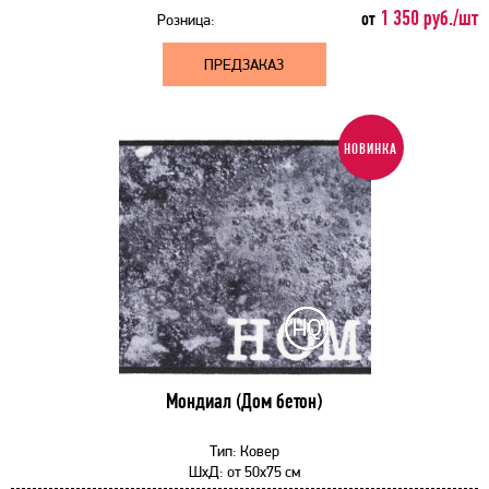
1 350 руб./шт
от
Розница:
ПРЕДЗАКАЗ
НОВИНКА
Мондиал (Дом бетон)
Тип:
Ковер
ШхД:
от
50x75 см