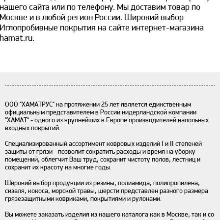
нашего сайта или по телефону. Мы доставим товар по
Москве и в любой регион России. Широкий выбор
Иглопробивные покрытия на сайте интернет-магазина
hamat.ru.
ООО "ХАМАТРУС" на протяжении 25 лет является единственным
официальным представителем в России нидерландской компании
"ХАМАТ" - одного из крупнейших в Европе производителей напольных
входных покрытий.
Специализированный ассортимент ковровых изделий I и II степеней
защиты от грязи - позволит сократить расходы и время на уборку
помещений, облегчит Ваш труд, сохранит чистоту полов, лестниц и
сохранит их красоту на многие годы.
Широкий выбор продукции из резины, полиамида, полипропилена,
сизаля, кокоса, морской травы, шерсти представлен разного размера
грязезащитными ковриками, покрытиями и рулонами.
Вы можете заказать изделия из нашего каталога как в Москве, так и со