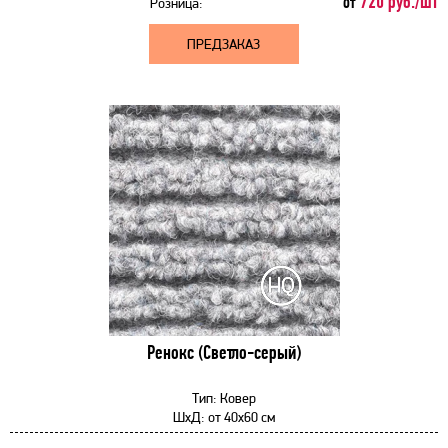
720 руб./шт
от
Розница:
ПРЕДЗАКАЗ
Ренокс (Светло-серый)
Тип:
Ковер
ШхД:
от
40x60 см