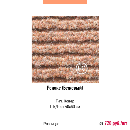
Ренокс (Бежевый)
Тип:
Ковер
ШхД:
от
40x60 см
720 руб./шт
от
Розница: