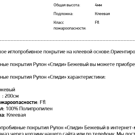
Общая высота:
4мм
Подложка:
Клеевая
Класс
Ffl
пожароопасности:
ое иглопробивное покрытие на клеевой основе.Ориентиро
ные покрытия Рулон «Спиди» Бежевый вы можете приобрес
ные покрытия Рулон «Спиди» характеристики:
ежевый
:
: 200см
ожароопасности
: Ffl
ал
: 100% Полипропилен
ка
: Клеевая
опробивные покрытия Рулон «Спиди» Бежевый в интернет-м
каз через корзину нашего сайта или по телефону. Мы дост