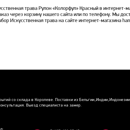
усственная трава Рулон «Колорфул» Красный в интернет-м
каз через корзину нашего сайта или по телефону. Мы дост
бор Искусственная трава на сайте интернет-магазина ham
рытий со склада в Королеве. Поставки из Бельгии,Индии,Индонези
онсультация. Выезд специалиста на замер.
ад: