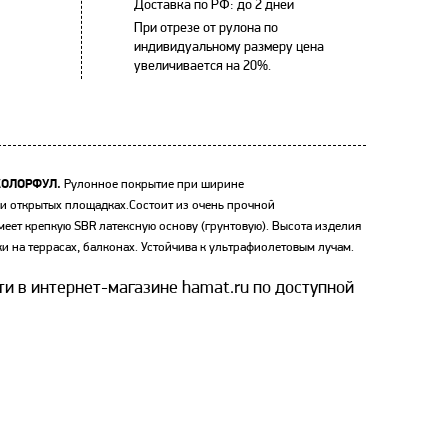
Доставка по РФ: до 2 дней
При отрезе от рулона по
индивидуальному размеру цена
увеличивается на 20%.
КОЛОРФУЛ.
Рулонное покрытие при ширине
 и открытых площадках.Состоит из очень прочной
ет крепкую SBR латексную основу (грунтовую). Высота изделия
и на террасах, балконах. Устойчива к ультрафиолетовым лучам.
и в интернет-магазине hamat.ru по доступной