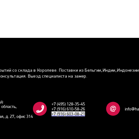
рытий со склада в Королеве. Поставки из Бельгии,Индии,Индонези
онсультация. Выезд специалиста на замер.
ад:
+7 (495) 128-35-45
 область,
+7 (916) 610-58-26
info@ha
+7 (916) 603-08-21
ая, д. 27, офис 314