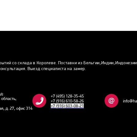
рытий со склада в Королеве. Поставки из Бельгии,Индии,Индонези
онсультация. Выезд специалиста на замер.
ад:
+7 (495) 128-35-45
 область,
+7 (916) 610-58-26
info@ha
+7 (916) 603-08-21
ая, д. 27, офис 314