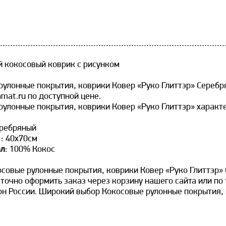
 кокосовый коврик с рисунком
рулонные покрытия, коврики Ковер «Руко Глиттэр» Серебр
mat.ru по доступной цене.
рулонные покрытия, коврики Ковер «Руко Глиттэр» характ
еребряный
:
: 40х70см
ал
: 100% Кокос
осовые рулонные покрытия, коврики Ковер «Руко Глиттэр»
точно оформить заказ через корзину нашего сайта или по
он России. Широкий выбор Кокосовые рулонные покрытия, 