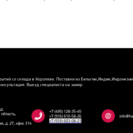
рытий со склада в Королеве. Поставки из Бельгии,Индии,Индонези
онсультация. Выезд специалиста на замер.
ад:
+7 (495) 128-35-45
 область,
+7 (916) 610-58-26
info@ha
+7 (916) 603-08-21
ая, д. 27, офис 314