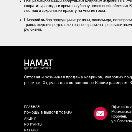
Специализированный ассортимент ковровых изделий I и II сте
сократить расходы и время на уборку помещений, облегчит В
лестниц и сохранит их красоту на многие годы.
Широкий выбор продукции из резины, полиамида, полипропил
травы, шерсти представлен разного размера грязезащитным
рулонами.
Оптовая и розничная продажа ковриков, ковровых пок
решёток. Отделка кантом ковров по Вашим размерам. К
Офис и скл
ГЛАВНАЯ
Московская
ПОМОЩЬ В ВЫБОРЕ ТОВАРА
Королёв,
АКЦИИ
ул. Советск
КОНТАКТЫ
КАТАЛОГ