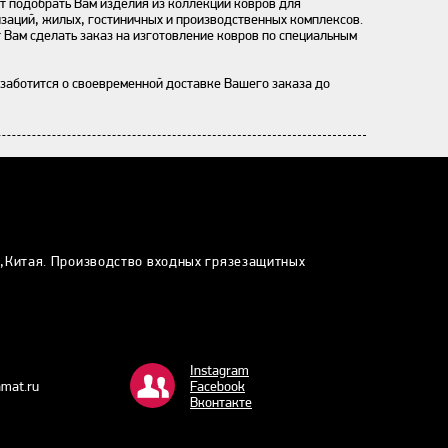
 подобрать Вам изделия из коллекции ковров для
заций, жилых, гостиничных и производственных комплексов.
 Вам сделать заказ на изготовление ковров по специальным
заботится о своевременной доставке Вашего заказа до
и,Китая. Производство входных грязезащитных
Instagram
mat.ru
Facebook
Bконтакте