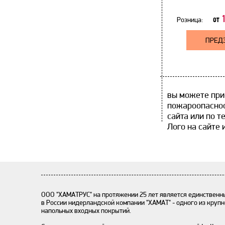
1
от
Розница:
ПРЕД
вы можете прио
пожароопаснос
сайта или по т
Лого на сайте 
ООО "ХАМАТРУС" на протяжении 25 лет является единствен
в России нидерландской компании "ХАМАТ" - одного из круп
напольных входных покрытий.