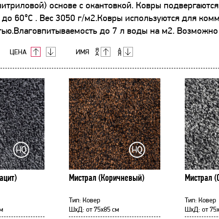
нитриловой) основе с окантовкой. Ковры подвергаются
 до 60°C . Вес 3050 г/м2.Ковры используются для ком
ью.Влаговпитываемость до 7 л воды на м2. Возможно
ЦЕНА
ИМЯ
ацит)
Мистрал (Коричневый)
Мистрал (
Тип:
Ковер
Тип:
Ковер
м
ШхД:
от
75x85 см
ШхД:
от
75x