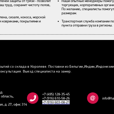
пеней защиты от грязи - позволит
Наши опытные менеджеры помогут
аш труд, сохранит чистоту полов,
торгующих, корпоративных органи
По желанию, специалисты помогут
размерам.
ена, сизаля, кокоса, морской
и ковриками, покрытиями и
Транспортная служба компании по
пункта отправки груза в регионы.
рытий со склада в Королеве. Поставки из Бельгии,Индии,Индонези
онсультация. Выезд специалиста на замер.
ад:
+7 (495) 128-35-45
 область,
+7 (916) 610-58-26
info@ha
+7 (916) 603-08-21
ая, д. 27, офис 314