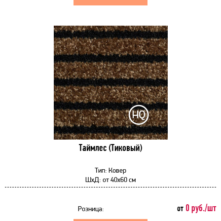
Таймлес (Тиковый)
Тип:
Ковер
ШхД:
от
40x60 см
0 руб./шт
от
Розница: