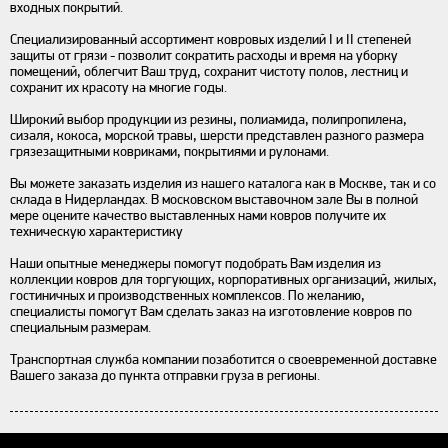
входных покрытий.
Специализированный ассортимент ковровых изделий I и II степеней
защиты от грязи - позволит сократить расходы и время на уборку
помещений, облегчит Ваш труд, сохранит чистоту полов, лестниц и
сохранит их красоту на многие годы.
Широкий выбор продукции из резины, полиамида, полипропилена,
сизаля, кокоса, морской травы, шерсти представлен разного размера
грязезащитными ковриками, покрытиями и рулонами.
Вы можете заказать изделия из нашего каталога как в Москве, так и со
склада в Нидерландах. В московском выставочном зале Вы в полной
мере оцените качество выставленных нами ковров получите их
техническую характеристику
Наши опытные менеджеры помогут подобрать Вам изделия из
коллекции ковров для торгующих, корпоративных организаций, жилых,
гостиничных и производственных комплексов. По желанию,
специалисты помогут Вам сделать заказ на изготовление ковров по
специальным размерам.
Транспортная служба компании позаботится о своевременной доставке
Вашего заказа до пункта отправки груза в регионы.