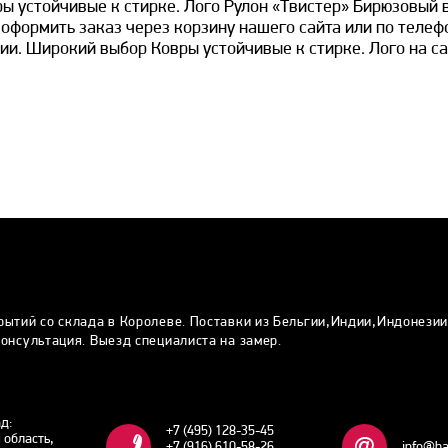
ры устойчивые к стирке. Лого Рулон «Твистер» Бирюзовый 
 оформить заказ через корзину нашего сайта или по телеф
ии. Широкий выбор Ковры устойчивые к стирке. Лого на са
рытий со склада в Королеве. Поставки из Бельгии,Индии,Индонези
онсультация. Выезд специалиста на замер.
ад:
+7 (495) 128-35-45
 область,
+7 (916) 610-58-26
info@ha