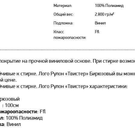
Материал:
100% Полиамид
Общий вес:
2.800 гр/м²
Подложка:
Винил
Класс
Ffl
пожароопасности:
покрытие на прочной виниловой основе. При стирке возм
йчивые к стирке. Лого Рулон «Твистер» Бирюзовый вы мож
й цене.
чивые к стирке. Лого Рулон «Твистер» характеристики:
ирюзовый
:
: 100см
ожароопасности
: Ffl
ал
: 100% Полиамид
ка
: Винил