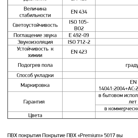
Величина
EN 434
стабильности
ISO 105-
Светоустойчивость
BO2
Поглащение звука
E 492-09
Звукоизоляция
ISO 712-2
Устойчивость к
EN 423
химии
Подогрев пола
град
Способ укладки
EN
Маркировка
14041:2004+АС:
в бытовом испол
Гарантия
лет
в коммерческо
Цвета
ПВХ покрытия Покрытие ПВХ «Premium» 5017 вы