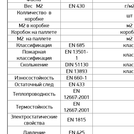
Вес М2
EN 430
г/м
Колличество в
шт
коробке
М2 в коробке
м2
Коробок на паллете
короб
М2 на паллете
м2
Классификация
EN 685
клас
Пожарная
EN 13501-
клас
классификация
1
Скольжение
DIN 51130
клас
EN 13893
клас
Износостойкость
EN 660-1
Остаточный след
EN 433
EN
Теплопроводность
12667:2001
EN
Термостойкость
12667:2001
Электростатические
EN 1815
свойства
Давление
EN 425