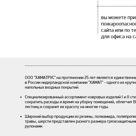
вы можете прио
пожароопаснос
сайта или по 
для офиса на с
ООО "ХАМАТРУС" на протяжении 25 лет является единствен
в России нидерландской компании "ХАМАТ" - одного из круп
напольных входных покрытий.
Специализированный ассортимент ковровых изделий I и II сте
сократить расходы и время на уборку помещений, облегчит В
лестниц и сохранит их красоту на многие годы.
Широкий выбор продукции из резины, полиамида, полипропил
травы, шерсти представлен разного размера грязезащитным
рулонами.