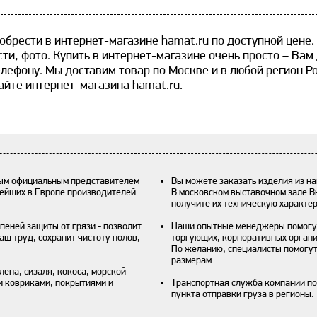
брести в интернет-магазине hamat.ru по доступной цене. ​
ти, фото. Купить в интернет-магазине очень просто – Вам
телефону. Мы доставим товар по Москве и в любой регион 
айте интернет-магазина hamat.ru.
ным официальным представителем
Вы можете заказать изделия из на
нейших в Европе производителей
В московском выставочном зале В
получите их техническую характе
пеней защиты от грязи - позволит
Наши опытные менеджеры помогут
аш труд, сохранит чистоту полов,
торгующих, корпоративных органи
По желанию, специалисты помогут
размерам.
ена, сизаля, кокоса, морской
и ковриками, покрытиями и
Транспортная служба компании по
пункта отправки груза в регионы.