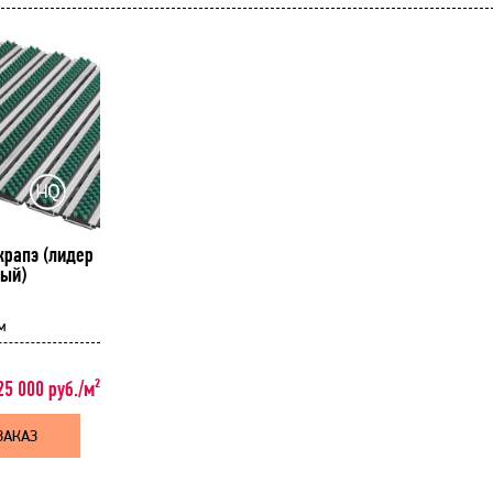
крапэ (лидер
ный)
м
5 000 руб./м²
ЗАКАЗ